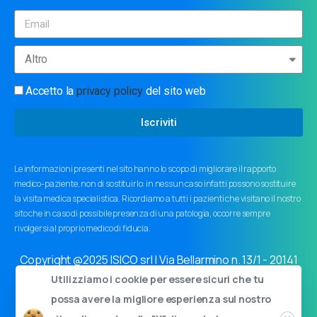
Accetto la
privacy policy
del sito web
Iscriviti
Le informazioni presenti nel sito hanno lo scopo di migliorare il rapporto
medico-paziente, non di sostituirlo: in nessun caso infatti possono sostituire
la visita medica specialistica. Ricordiamo a tutti i pazienti che visitano il nostro
sito che in caso di possibile presenza di una patologia, occorre sempre
rivolgersi al proprio medico di fiducia.
Copyright @2025 ISICO srl | Via Bellarmino n. 13/1 - 20141
Milano | Cap.soc. 11000€ i.v. | C.F. e P.I. 03759440963
Utilizziamo i cookie per essere sicuri che tu
Privacy policy
|
Cookie policy
|
Informativa ai sensi dell'art.
possa avere la migliore esperienza sul nostro