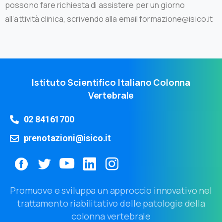
possono fare richiesta di assistere per un giorno
all’attività clinica, scrivendo alla email formazione@isico.it
Istituto Scientifico Italiano Colonna
Vertebrale
02 84161700
prenotazioni@isico.it
Promuove e sviluppa un approccio innovativo nel
trattamento riabilitativo delle patologie della
colonna vertebrale