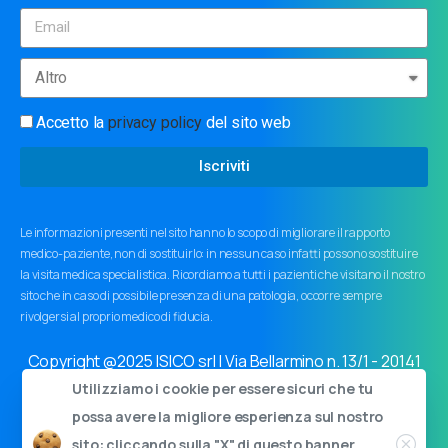
Accetto la
privacy policy
del sito web
Iscriviti
Le informazioni presenti nel sito hanno lo scopo di migliorare il rapporto
medico-paziente, non di sostituirlo: in nessun caso infatti possono sostituire
la visita medica specialistica. Ricordiamo a tutti i pazienti che visitano il nostro
sito che in caso di possibile presenza di una patologia, occorre sempre
rivolgersi al proprio medico di fiducia.
Copyright @2025 ISICO srl | Via Bellarmino n. 13/1 - 20141
Milano | Cap.soc. 11000€ i.v. | C.F. e P.I. 03759440963
Utilizziamo i cookie per essere sicuri che tu
Privacy policy
|
Cookie policy
|
Informativa ai sensi dell'art.
possa avere la migliore esperienza sul nostro
34 GDPR
sito: cliccando sulla "X" di questo banner