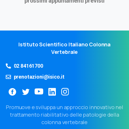
prossimi appuntamenti previsti
Istituto Scientifico Italiano Colonna
Vertebrale
02 84161700
prenotazioni@isico.it
Promuove e sviluppa un approccio innovativo nel
trattamento riabilitativo delle patologie della
colonna vertebrale