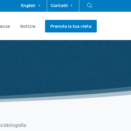
English
Contatti
Prenota la tua visita
ianze
Notizie
a bibliografia.