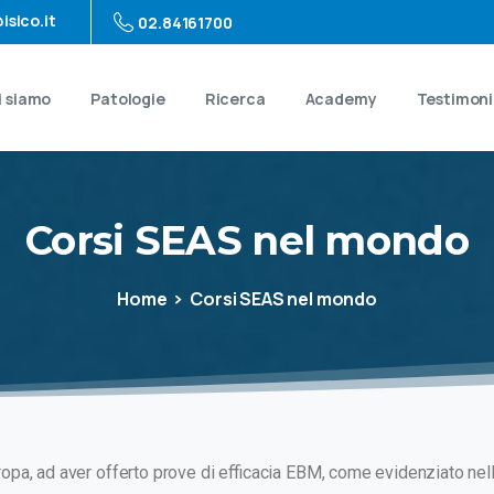
isico.it
02.84161700
i siamo
Patologie
Ricerca
Academy
Testimon
Corsi
SEAS
nel
mondo
Home
Corsi SEAS nel mondo
Europa, ad aver offerto prove di efficacia EBM, come evidenziato nell