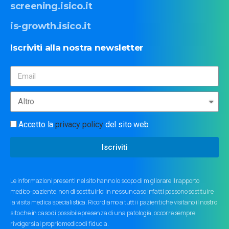
screening.isico.it
is-growth.isico.it
Iscriviti
alla
nostra
newsletter
Accetto la
privacy policy
del sito web
Iscriviti
Le informazioni presenti nel sito hanno lo scopo di migliorare il rapporto
medico-paziente, non di sostituirlo: in nessun caso infatti possono sostituire
la visita medica specialistica. Ricordiamo a tutti i pazienti che visitano il nostro
sito che in caso di possibile presenza di una patologia, occorre sempre
rivolgersi al proprio medico di fiducia.