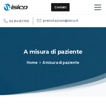
Contatti
prenotazioni@isico.it
02.84161700
A
misura
di
paziente
Home
A misura di paziente