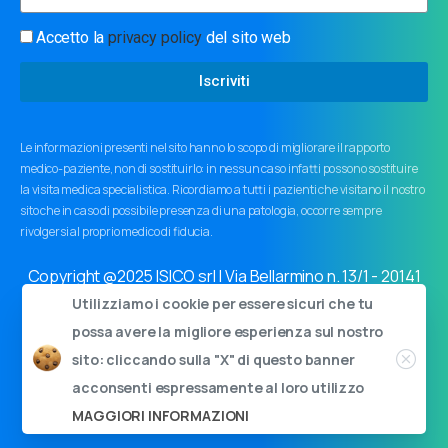
Accetto la
privacy policy
del sito web
Iscriviti
Le informazioni presenti nel sito hanno lo scopo di migliorare il rapporto
medico-paziente, non di sostituirlo: in nessun caso infatti possono sostituire
la visita medica specialistica. Ricordiamo a tutti i pazienti che visitano il nostro
sito che in caso di possibile presenza di una patologia, occorre sempre
rivolgersi al proprio medico di fiducia.
Copyright @2025 ISICO srl | Via Bellarmino n. 13/1 - 20141
Milano | Cap.soc. 11000€ i.v. | C.F. e P.I. 03759440963
Utilizziamo i cookie per essere sicuri che tu
Privacy policy
|
Cookie policy
|
Informativa ai sensi dell'art.
possa avere la migliore esperienza sul nostro
34 GDPR
sito: cliccando sulla "X" di questo banner
acconsenti espressamente al loro utilizzo
MAGGIORI INFORMAZIONI