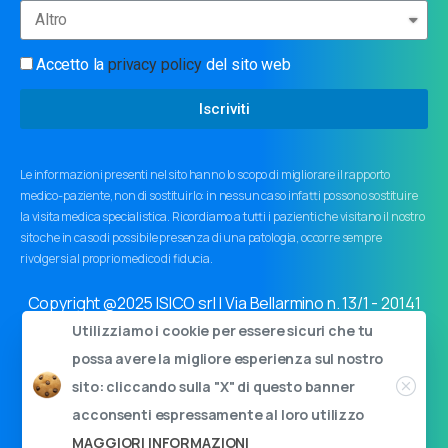
Accetto la
privacy policy
del sito web
Iscriviti
Le informazioni presenti nel sito hanno lo scopo di migliorare il rapporto
medico-paziente, non di sostituirlo: in nessun caso infatti possono sostituire
la visita medica specialistica. Ricordiamo a tutti i pazienti che visitano il nostro
sito che in caso di possibile presenza di una patologia, occorre sempre
rivolgersi al proprio medico di fiducia.
Copyright @2025 ISICO srl | Via Bellarmino n. 13/1 - 20141
Milano | Cap.soc. 11000€ i.v. | C.F. e P.I. 03759440963
Utilizziamo i cookie per essere sicuri che tu
Privacy policy
|
Cookie policy
|
Informativa ai sensi dell'art.
possa avere la migliore esperienza sul nostro
34 GDPR
sito: cliccando sulla "X" di questo banner
acconsenti espressamente al loro utilizzo
MAGGIORI INFORMAZIONI