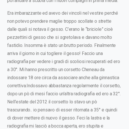
poi andare a scuola con i nuovi compagni in prima media.
Era imbarazzante ed avevo dei vincoli nel vestire perché
non potevo prendere maglie troppo scollate o strette
dalle quali si notava il gesso. C’erano le “briciole” cioè
pezzettini di gesso che si sgretolava e davano molto
fastidio. Insomma è stato un brutto periodo. Finalmente
arriva il giorno in cui togliere il gesso! Faccio una
radiografia per vedere i gradi di scoliosi recuperati ed ero
a 30°. Mi hanno prescritto un corsetto Cheneau da
indossare 18 ore circa da associare anche alla ginnastica
correttiva.Indossavo abbastanza regolarmente il corsetto,
dopo un pò di mesi faccio un’altra radiografia ed ero a 32°.
Nell’estate del 2012 il corsetto lo stavo un pò
trascurando.. io pensavo di esser ritornata a 35° e quindi
di dover mettere di nuovo il gesso. Feci la lastra e la
radiografia mi lasciò a bocca aperta, ero stupita e