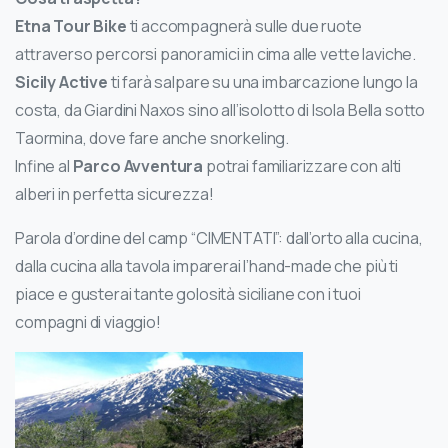
Etna Tour Bike
ti accompagnerà sulle due ruote
attraverso percorsi panoramici in cima alle vette laviche.
Sicily Active
ti farà salpare su una imbarcazione lungo la
costa, da Giardini Naxos sino all’isolotto di Isola Bella sotto
Taormina, dove fare anche snorkeling.
Infine al
Parco Avventura
potrai familiarizzare con alti
alberi in perfetta sicurezza!
Parola d’ordine del camp “CIMENTATI”: dall’orto alla cucina,
dalla cucina alla tavola imparerai l’hand-made che più ti
piace e gusterai tante golosità siciliane con i tuoi
compagni di viaggio!