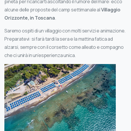
pineta per ricaricarti ascoltando il rumore del mare: ecco
alcune delle proposte del camp settimanale al
Villaggio
Orizzonte, in Toscana
.
Saremo ospiti di un villaggio con molti servizi e animazione.
Preparatevi: si farà tardi la sera e la mattina fatica ad
alzarsi, sempre con il corsetto come alleato e compagno
che ci unirà in un’esperienza unica.