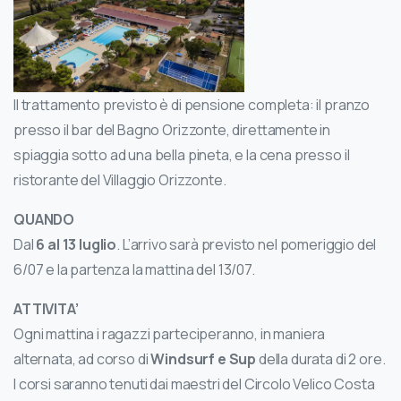
Il trattamento previsto è di pensione completa: il pranzo
presso il bar del Bagno Orizzonte, direttamente in
spiaggia sotto ad una bella pineta, e la cena presso il
ristorante del Villaggio Orizzonte.
QUANDO
Dal
6 al 13 luglio
. L’arrivo sarà previsto nel pomeriggio del
6/07 e la partenza la mattina del 13/07.
ATTIVITA’
Ogni mattina i ragazzi parteciperanno, in maniera
alternata, ad corso di
Windsurf e Sup
della durata di 2 ore.
I corsi saranno tenuti dai maestri del Circolo Velico Costa