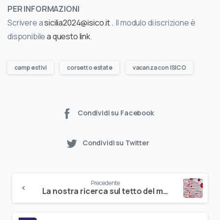
PER INFORMAZIONI
Scrivere a
sicilia2024@isico.it .
Il modulo di iscrizione è
disponibile
a questo link
.
camp estivi
corsetto estate
vacanza con ISICO
Condividi su Facebook
Condividi su Twitter
Precedente
La nostra ricerca sul tetto del mondo