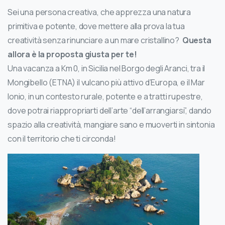
Sei una persona creativa, che apprezza una natura
primitiva e potente, dove mettere alla prova la tua
creatività senza rinunciare a un mare cristallino?
Questa
allora è la proposta giusta per te!
Una vacanza a Km 0, in Sicilia nel Borgo degli Aranci, tra il
Mongibello (ETNA) il vulcano più attivo d’Europa, e il Mar
Ionio, in un contesto rurale, potente e a tratti rupestre,
dove potrai riappropriarti dell’arte “dell’arrangiarsi”, dando
spazio alla creatività, mangiare sano e muoverti in sintonia
con il territorio che ti circonda!