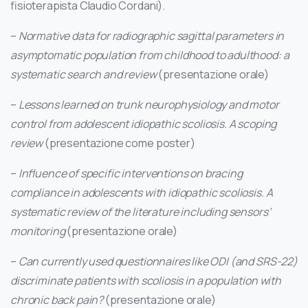
fisioterapista Claudio Cordani).
–
Normative data for radiographic sagittal parameters in
asymptomatic population from childhood to adulthood: a
systematic search and review
(presentazione orale)
–
Lessons learned on trunk neurophysiology and motor
control from adolescent idiopathic scoliosis. A scoping
review
(presentazione come poster)
–
Influence of specific interventions on bracing
compliance in adolescents with idiopathic scoliosis. A
systematic review of the literature including sensors’
monitoring
(presentazione orale)
–
Can currently used questionnaires like ODI (and SRS-22)
discriminate patients with scoliosis in a population with
chronic back pain?
(presentazione orale)