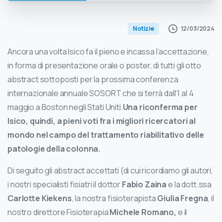
12/03/2024
Notizie
Ancora una volta Isico fa il pieno e incassa l’accettazione,
in forma di presentazione orale o poster, di tutti gli otto
abstract sottoposti per la prossima conferenza
internazionale annuale SOSORT che si terrà dall’1 al 4
maggio a Boston negli Stati Uniti.
Una riconferma per
Isico, quindi, a pieni voti fra i migliori ricercatori al
mondo nel campo del trattamento riabilitativo delle
patologie della colonna.
Di seguito gli abstract accettati (di cui ricordiamo gli autori,
i nostri specialisti fisiatri il dottor
Fabio Zaina
e la dott.ssa
Carlotte Kiekens
, la nostra fisioterapista
Giulia Fregna
, il
nostro direttore Fisioterapia
Michele Romano,
e il