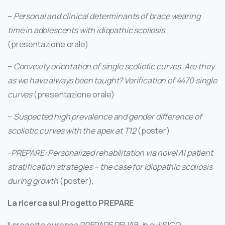
–
Personal and clinical determinants of brace wearing
time in adolescents with idiopathic scoliosis
(presentazione orale)
–
Convexity orientation of single scoliotic curves. Are they
as we have always been taught? Verification of 4470 single
curves
(presentazione orale)
–
Suspected high prevalence and gender difference of
scoliotic curves with the apex at T12
(poster)
-PREPARE: Personalized rehabilitation via novel AI patient
stratification strategies – the case for idiopathic scoliosis
during growth
(poster).
La ricerca sul Progetto PREPARE