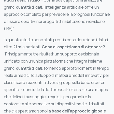
autori dello studio
– Con la sua capacità di analizzare
grandi quantità di dati, l’intelligenza artificiale offre un
approccio completo per prevedere la prognosi funzionale
e fissare obiettivi nei progetti di riabilitazione individuale
(IRP)”.
In questo studio sono stati presi in considerazione i dati di
oltre 21 mila pazienti.
Cosa ci aspettiamo di ottenere?
“Principalmente tre risultati: un supporto decisionale
unificato con un’unica piattaforma che integra insieme
grandi quantità di dati, fornendo approfondimenti in tempo
reale ai medici; lo sviluppo di metodi e modelli innovativi per
classificare i pazienti in diversi gruppi sulla base di criteri
specifici – conclude la dottoressa Kiekens – e una mappa
che delinei i passaggi e i requisiti per garantire la
conformità alle normative sui dispositivi medici. I risultati
che ci aspettiamo sono
la base dell’approccio globale