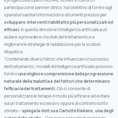
Il progetto europeo PREPARE REHAB, in cui ISICO
partecipa come partner clinico, ha l’obiettivo di fornire agli
operatori sanitari informazioni e strumenti preziosi per
sviluppare
interventi riabilitativi più personalizzati ed
efficaci
. In questa direzione l’intelligenza artificiale può
aiutare a prevedere i risultati del trattamento e a
migliorare le strategie di riabilitazione per la scoliosi
idiopatica.
“Combinando diversi fattori che influenzano il successo
del trattamento, i modelli di intelligenza artificiale possono
fornirci
una migliore comprensione della progressione
naturale della malattia e dei fattori che determinano
l’efficacia dei trattamenti.
Ciò ci consente di
personalizzare le terapie in modo più efficace ed evitare
sia un trattamento eccessivo oppure al contrario sotto
stimato –
spiega la dott.ssa Carlotte Kiekens, una degli