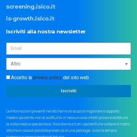
screening.isico.it
is-growth.isico.it
Iscriviti
alla
nostra
newsletter
Accetto la
privacy policy
del sito web
Iscriviti
Le informazioni presenti nel sito hanno lo scopo di migliorare il rapporto
medico-paziente, non di sostituirlo: in nessun caso infatti possono sostituire
la visita medica specialistica. Ricordiamo a tutti i pazienti che visitano il nostro
sito che in caso di possibile presenza di una patologia, occorre sempre
rivolgersi al proprio medico di fiducia.