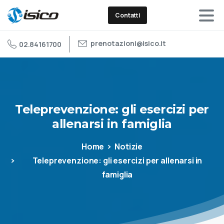
Contatti
prenotazioni@isico.it
02.84161700
Teleprevenzione:
gli
esercizi
per
allenarsi
in
famiglia
Home
Notizie
Teleprevenzione: gli esercizi per allenarsi in
famiglia