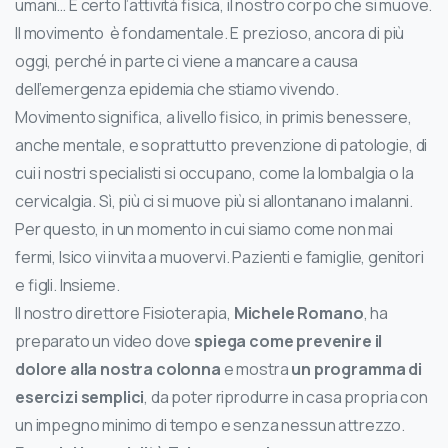
umani… E certo l’attività fisica, il nostro corpo che si muove.
Il movimento è fondamentale. E prezioso, ancora di più
oggi, perché in parte ci viene a mancare a causa
dell’emergenza epidemia che stiamo vivendo.
Movimento significa, a livello fisico, in primis benessere,
anche mentale, e soprattutto prevenzione di patologie, di
cui i nostri specialisti si occupano, come la lombalgia o la
cervicalgia. Sì, più ci si muove più si allontanano i malanni.
Per questo, in un momento in cui siamo come non mai
fermi, Isico vi invita a muovervi. Pazienti e famiglie, genitori
e figli. Insieme.
Il nostro direttore Fisioterapia,
Michele Romano
, ha
preparato un video dove
spiega come prevenire il
dolore alla nostra colonna
e mostra
un programma di
esercizi semplici
, da poter riprodurre in casa propria con
un impegno minimo di tempo e senza nessun attrezzo.