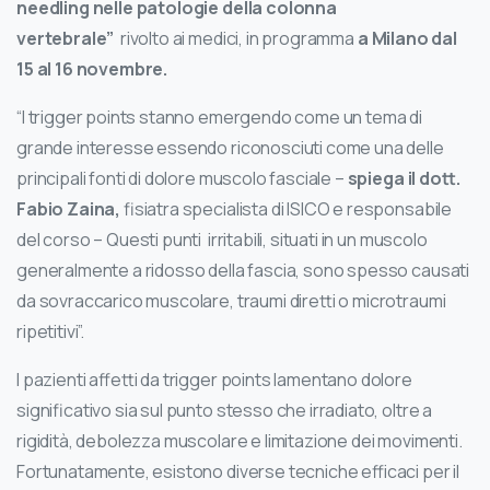
needling nelle patologie della colonna
vertebrale”
rivolto ai medici, in programma
a Milano dal
15 al 16 novembre.
“I trigger points stanno emergendo come un tema di
grande interesse essendo riconosciuti come una delle
principali fonti di dolore muscolo fasciale –
spiega il dott.
Fabio Zaina,
fisiatra specialista di ISICO e responsabile
del corso – Questi punti irritabili, situati in un muscolo
generalmente a ridosso della fascia, sono spesso causati
da sovraccarico muscolare, traumi diretti o microtraumi
ripetitivi”.
I pazienti affetti da trigger points lamentano dolore
significativo sia sul punto stesso che irradiato, oltre a
rigidità, debolezza muscolare e limitazione dei movimenti.
Fortunatamente, esistono diverse tecniche efficaci per il