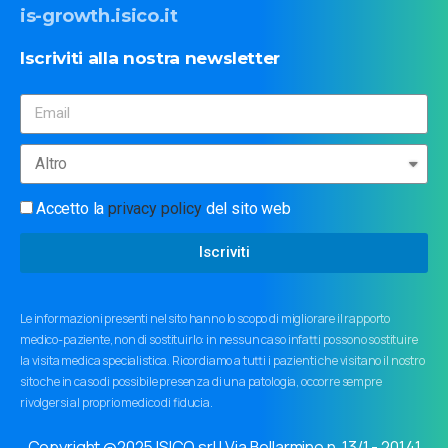
is-growth.isico.it
Iscriviti
alla
nostra
newsletter
Accetto la
privacy policy
del sito web
Iscriviti
Le informazioni presenti nel sito hanno lo scopo di migliorare il rapporto
medico-paziente, non di sostituirlo: in nessun caso infatti possono sostituire
la visita medica specialistica. Ricordiamo a tutti i pazienti che visitano il nostro
sito che in caso di possibile presenza di una patologia, occorre sempre
rivolgersi al proprio medico di fiducia.
Copyright @2025 ISICO srl | Via Bellarmino n. 13/1 - 20141