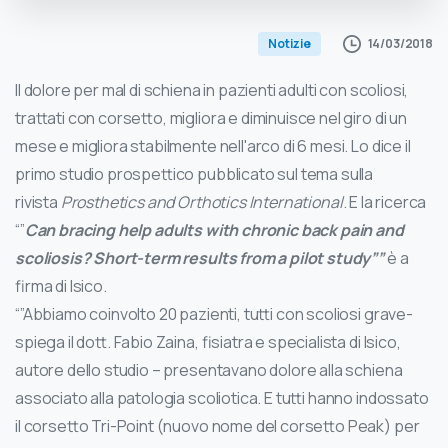
14/03/2018
Notizie
Il dolore per mal di schiena in pazienti adulti con scoliosi,
trattati con corsetto, migliora e diminuisce nel giro di un
mese e migliora stabilmente nell'arco di 6 mesi. Lo dice il
primo studio prospettico pubblicato sul tema sulla
rivista
Prosthetics and Orthotics International
. E la ricerca
“”
Can bracing help adults with chronic back pain and
scoliosis? Short-term results from a pilot study””
è a
firma di Isico.
“”Abbiamo coinvolto 20 pazienti, tutti con scoliosi grave-
spiega il dott. Fabio Zaina, fisiatra e specialista di Isico,
autore dello studio – presentavano dolore alla schiena
associato alla patologia scoliotica. E tutti hanno indossato
il corsetto Tri-Point (nuovo nome del corsetto Peak) per