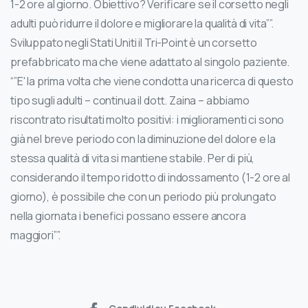
1-2 ore al giorno. Obiettivo? Verificare se il corsetto negli
adulti può ridurre il dolore e migliorare la qualità di vita””.
Sviluppato negli Stati Uniti il Tri-Point è un corsetto
prefabbricato ma che viene adattato al singolo paziente.
“”E' la prima volta che viene condotta una ricerca di questo
tipo sugli adulti – continua il dott. Zaina – abbiamo
riscontrato risultati molto positivi: i miglioramenti ci sono
già nel breve periodo con la diminuzione del dolore e la
stessa qualità di vita si mantiene stabile. Per di più,
considerando il tempo ridotto di indossamento (1-2 ore al
giorno), è possibile che con un periodo più prolungato
nella giornata i benefici possano essere ancora
maggiori””.