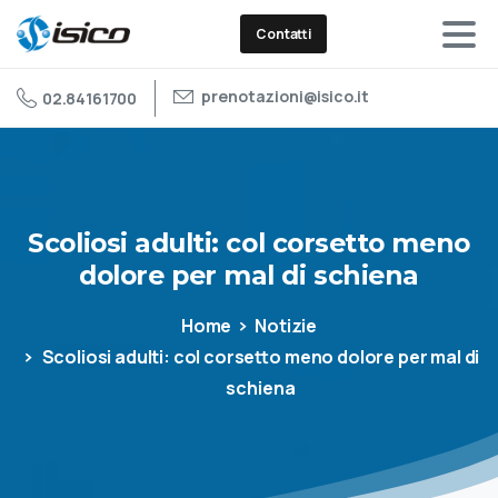
Contatti
prenotazioni@isico.it
02.84161700
Scoliosi
adulti:
col
corsetto
meno
dolore
per
mal
di
schiena
Home
Notizie
Scoliosi adulti: col corsetto meno dolore per mal di
schiena