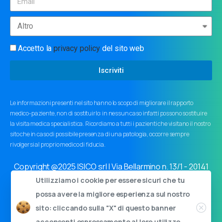
Accetto la
privacy policy
del sito web
Iscriviti
Le informazioni presenti nel sito hanno lo scopo di migliorare il rapporto
medico-paziente, non di sostituirlo: in nessun caso infatti possono sostituire
la visita medica specialistica. Ricordiamo a tutti i pazienti che visitano il nostro
sito che in caso di possibile presenza di una patologia, occorre sempre
rivolgersi al proprio medico di fiducia.
Copyright @2025 ISICO srl | Via Bellarmino n. 13/1 - 20141
Milano | Cap.soc. 11000€ i.v. | C.F. e P.I. 03759440963
Utilizziamo i cookie per essere sicuri che tu
Privacy policy
|
Cookie policy
|
Informativa ai sensi dell'art.
possa avere la migliore esperienza sul nostro
34 GDPR
sito: cliccando sulla "X" di questo banner
acconsenti espressamente al loro utilizzo