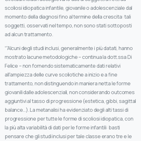
scoliosi idiopatica infantile, giovanile o adolescenziale dal
momento della diagnosi fino al termine della crescita: tali
soggetti, osservati nel tempo, non sono stati sottoposti
ad alcun trattamento.
“”Alcuni degli studi inclusi, generalmente i più datati, hanno
mostrato lacune metodologiche – continua la dott.ssa Di
Felice – non fornendo sistematicamente dati relativi
all'ampiezza delle curve scoliotiche a inizio e a fine
trattamento, non distinguendo in maniera netta le forme
giovanili dalle adolescenziali, non considerando outcomes
aggiuntivi al tasso di progressione (estetica, gibbi, sagittal
balance…). La metanalisi ha evidenziato degli alti tassi di
progressione per tutte le forme di scoliosi idiopatica, con
la più alta variabilità di dati per le forme infantili: basti
pensare che gli studi inclusi per tale classe erano tre e le