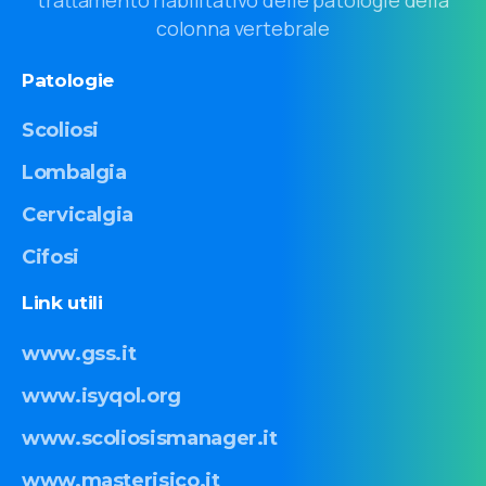
colonna vertebrale
Patologie
Scoliosi
Lombalgia
Cervicalgia
Cifosi
Link
utili
www.gss.it
www.isyqol.org
www.scoliosismanager.it
www.masterisico.it