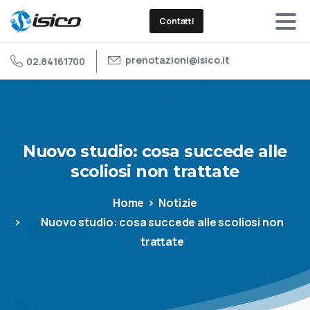
Contatti
prenotazioni@isico.it
02.84161700
Nuovo
studio:
cosa
succede
alle
scoliosi
non
trattate
Home
Notizie
Nuovo studio: cosa succede alle scoliosi non
trattate