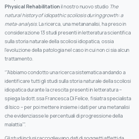
Physical Rehabilitation
il nostro nuovo studio
The
natural history of idiopathic scoliosis during growth: a
meta-analysis
. La ricerca, una metananalisi, ha preso in
considerazione 13 studi presenti in letteratura scientifica
sulla storia naturale della scoliosi idiopatica, ossia
l'evoluzione della patologia nel caso in cui non ci sia alcun
trattamento.
“”Abbiamo condotto una ricerca sistematica andando a
identificare tutti gli studi sulla storia naturale della scoliosi
idiopatica durante la crescita presenti in letteratura –
spiega la dott.ssa Francesca Di Felice, fisiatra specialista
di Isico – per poi mettere insieme i dati per una metanalisi
che evidenziasse le percentuali di progressione della
malattia””.
Gli studi inclusi raccoglievano dati di soggetti affetti da