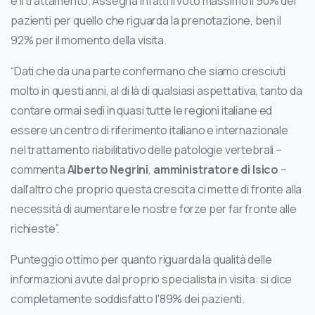
e il trattamento. Assegna infatti il voto massimo il 90% dei
pazienti per quello che riguarda la prenotazione, ben il
92% per il momento della visita.
“Dati che da una parte confermano che siamo cresciuti
molto in questi anni, al di là di qualsiasi aspettativa, tanto da
contare ormai sedi in quasi tutte le regioni italiane ed
essere un centro di riferimento italiano e internazionale
nel trattamento riabilitativo delle patologie vertebrali –
commenta
Alberto Negrini
,
amministratore di Isico
–
dall'altro che proprio questa crescita ci mette di fronte alla
necessità di aumentare le nostre forze per far fronte alle
richieste”.
Punteggio ottimo per quanto riguarda la qualità delle
informazioni avute dal proprio specialista in visita: si dice
completamente soddisfatto l'89% dei pazienti.