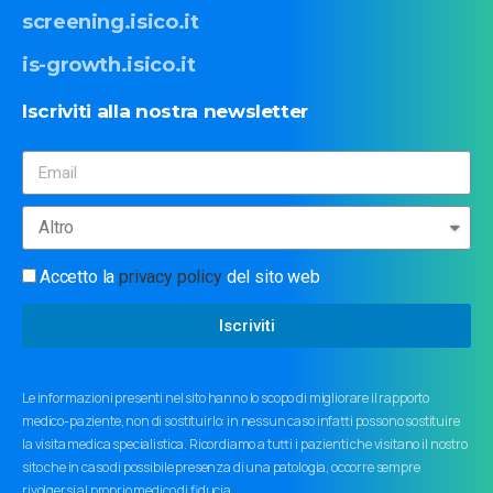
screening.isico.it
is-growth.isico.it
Iscriviti
alla
nostra
newsletter
Accetto la
privacy policy
del sito web
Iscriviti
Le informazioni presenti nel sito hanno lo scopo di migliorare il rapporto
medico-paziente, non di sostituirlo: in nessun caso infatti possono sostituire
la visita medica specialistica. Ricordiamo a tutti i pazienti che visitano il nostro
sito che in caso di possibile presenza di una patologia, occorre sempre
rivolgersi al proprio medico di fiducia.