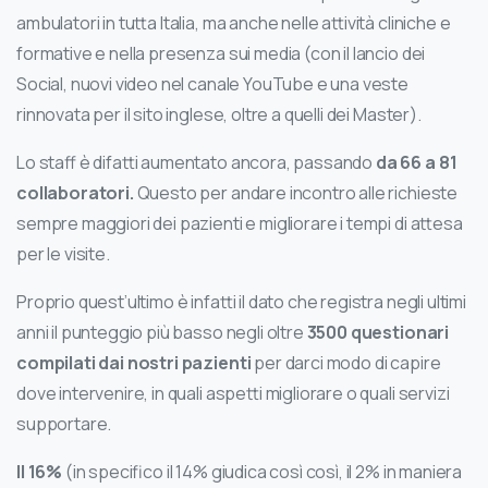
ambulatori in tutta Italia, ma anche nelle attività cliniche e
formative e nella presenza sui media (con il lancio dei
Social, nuovi video nel canale YouTube e una veste
rinnovata per il sito inglese, oltre a quelli dei Master).
Lo staff è difatti aumentato ancora, passando
da 66 a 81
collaboratori.
Questo per andare incontro alle richieste
sempre maggiori dei pazienti e migliorare i tempi di attesa
per le visite.
Proprio quest’ultimo è infatti il dato che registra negli ultimi
anni il punteggio più basso negli oltre
3500 questionari
compilati dai nostri pazienti
per darci modo di capire
dove intervenire, in quali aspetti migliorare o quali servizi
supportare.
Il 16%
(in specifico il 14% giudica così così, il 2% in maniera