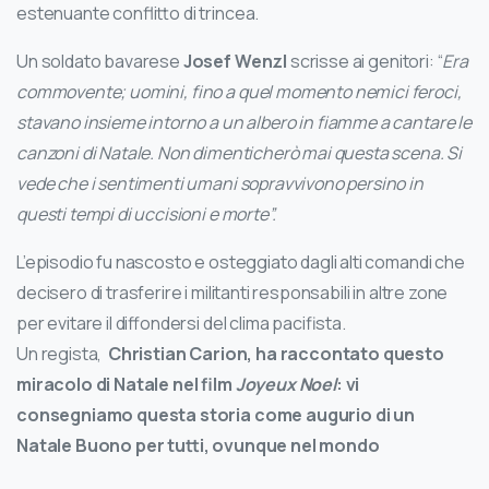
estenuante conflitto di trincea.
Un soldato bavarese
Josef Wenzl
scrisse ai genitori: “
Era
commovente; uomini, fino a quel momento nemici feroci,
stavano insieme intorno a un albero in fiamme a cantare le
canzoni di Natale. Non dimenticherò mai questa scena. Si
vede che i sentimenti umani sopravvivono persino in
questi tempi di uccisioni e morte”.
L’episodio fu nascosto e osteggiato dagli alti comandi che
decisero di trasferire i militanti responsabili in altre zone
per evitare il diffondersi del clima pacifista.
Un regista,
Christian Carion, ha raccontato questo
miracolo di Natale nel film
Joyeux Noel
: vi
consegniamo questa storia come augurio di un
Natale Buono per tutti, ovunque nel mondo