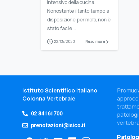
intensivo della cucina.
Nonostante il tanto tempo a
disposizione per molti, non è
stato facile...
22/05/2020
Read more
Istituto Scientifico Italiano
Promuov
Colonna Vertebrale
approcci
trattame
02 84161700
patologi
vertebra
prenotazioni@isico.it
Patolog