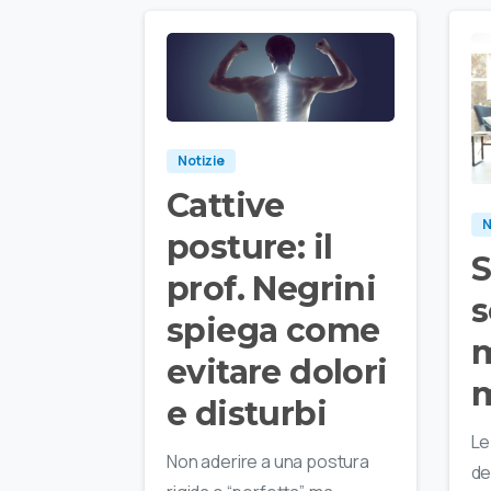
Notizie
Cattive
N
posture: il
S
prof. Negrini
s
spiega come
m
evitare dolori
m
e disturbi
Le
Non aderire a una postura
de