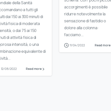
ndiale della Sanità
accorgimenti è possibile
ccomandano a tutti gli
ridurre notevolmente la
ulti dai 150 ai 300 minuti di
sensazione di fastidio o
tività fisica di moderata
dolore alla colonna:
tensità, o dai 75 ai 150
facciamo...
uti di attività fisica di
gorosa intensità, o una
11/04/2022
Read more
mbinazione equivalente di
ività...
12/08/2022
Read more