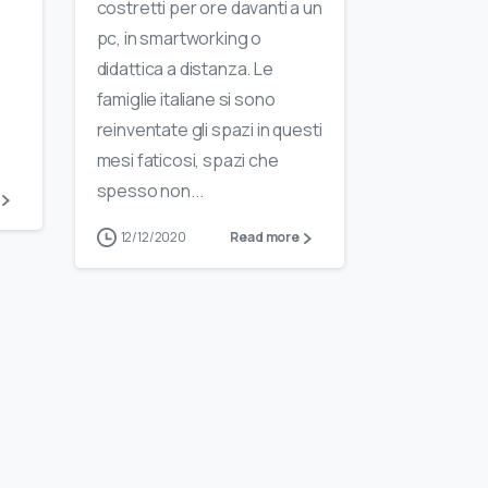
costretti per ore davanti a un
pc, in smartworking o
didattica a distanza. Le
famiglie italiane si sono
reinventate gli spazi in questi
mesi faticosi, spazi che
spesso non...
12/12/2020
Read more