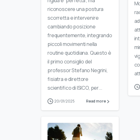
rigida e “perfetta”, ma
Mo
riconoscere una postura
ra
scorretta e intervenire
ad
cambiando posizione
at
frequentemente, integrando
in
piccoli movimenti nella
min
routine quotidiana. Questo è
vi
il primo consiglio del
co
professor Stefano Negrini,
att
fisiatra e direttore
scientifico di ISICO, per...
20/01/2025
Read more