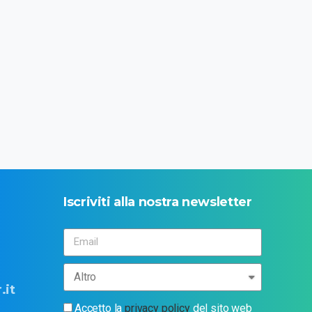
Iscriviti
alla
nostra
newsletter
.it
Accetto la
privacy policy
del sito web