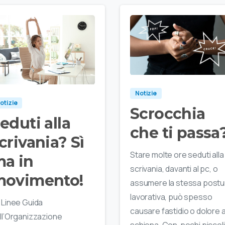
Notizie
otizie
Scrocchia
eduti alla
che ti passa
crivania? Sì
Stare molte ore seduti alla
a in
scrivania, davanti al pc, o
ovimento!
assumere la stessa postu
lavorativa, può spesso
 Linee Guida
causare fastidio o dolore a
ll’Organizzazione
schiena. Con pochi piccoli