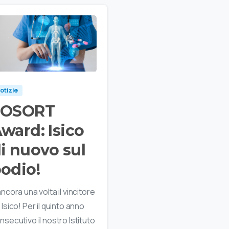
otizie
SOSORT
ward: Isico
i nuovo sul
odio!
ancora una volta il vincitore
 Isico! Per il quinto anno
nsecutivo il nostro Istituto