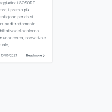
 aggiudica il SOSORT
ard, il premio più
estigioso per chi si
cupa di trattamento
abilitativo della colonna,
n una ricerca, innovativa e
uale,...
10/05/2023
Read more