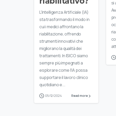
riabilitativo?
si
Aw
L’Intelligenza Artificiale (IA)
pr
sta trasformando il modo in
oc
cui i medici affrontano la
ri
riabilitazione, offrendo
co
strumenti innovativi che
att
migliorano la qualità dei
trattamenti. In ISICO siamo
sempre più impegnati a
esplorare come l’IA possa
supportare il lavoro clinico
quotidiano e...
05/12/2024
Read more