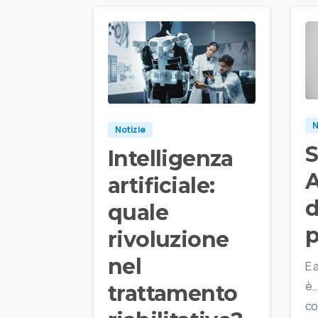
N
Notizie
Intelligenza
A
artificiale:
d
quale
p
rivoluzione
nel
E 
è…
trattamento
co