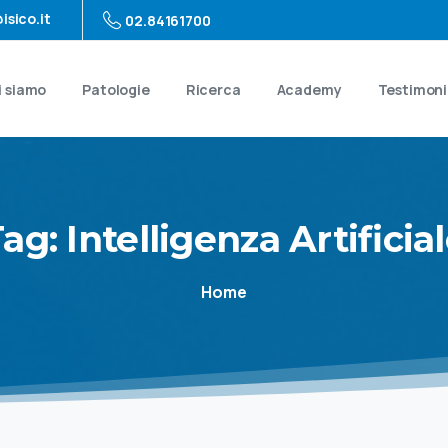
isico.it
02.84161700
i siamo
Patologie
Ricerca
Academy
Testimon
Tag:
Intelligenza
Artificia
Home