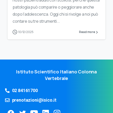
nostri pazienti adulti con scoliosi, perché questa
patologia può comparire o peggiorare anche
dopo l’adolescenza. Oggi chi si rivolge a noi può
contare su tre strumenti...
10/12/2025
Read more
Istituto Scientifico Italiano Colonna
Vertebrale
02 84161700
prenotazioni@isico.it