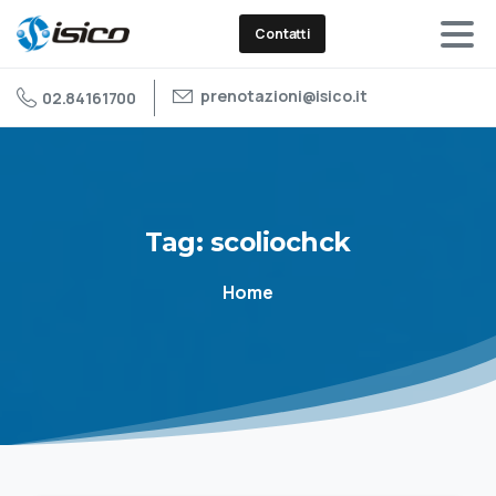
Contatti
prenotazioni@isico.it
02.84161700
Tag:
scoliochck
Home