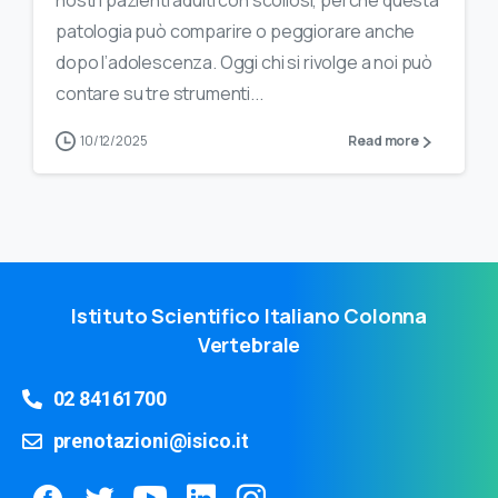
nostri pazienti adulti con scoliosi, perché questa
patologia può comparire o peggiorare anche
dopo l’adolescenza. Oggi chi si rivolge a noi può
contare su tre strumenti...
10/12/2025
Read more
Istituto Scientifico Italiano Colonna
Vertebrale
02 84161700
prenotazioni@isico.it