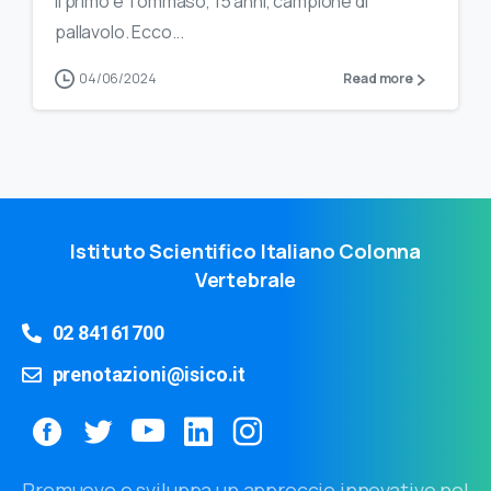
Il primo è Tommaso, 15 anni, campione di
pallavolo. Ecco...
04/06/2024
Read more
Istituto Scientifico Italiano Colonna
Vertebrale
02 84161700
prenotazioni@isico.it
Promuove e sviluppa un approccio innovativo nel