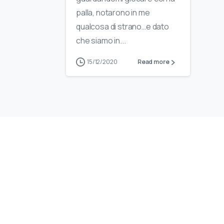
palla, notarono in me
qualcosa di strano…e dato
che siamo in...
15/12/2020
Read more
Istituto Scientifico Italiano
Promuov
Colonna Vertebrale
approcci
trattame
02 84161700
patologi
vertebra
prenotazioni@isico.it
Patolog