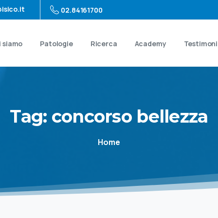
isico.it
02.84161700
i siamo
Patologie
Ricerca
Academy
Testimon
Tag:
concorso
bellezza
Home