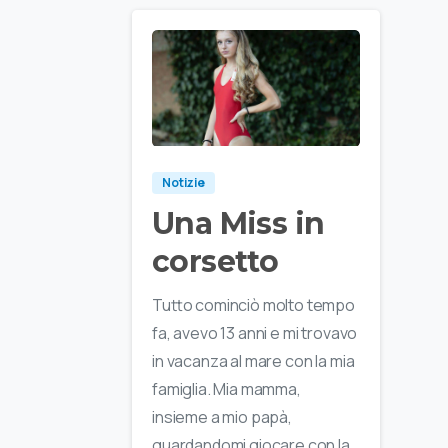
Notizie
Una Miss in
corsetto
Tutto cominciò molto tempo
fa, avevo 13 anni e mi trovavo
in vacanza al mare con la mia
famiglia. Mia mamma,
insieme a mio papà,
guardandomi giocare con la