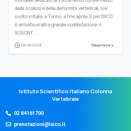
mondiale dedicato al trattamento conservativo
della scoliosi e delle deformità vertebrali, si è
svolto in Italia, a Torino, a fine aprile. E per ISICO
è arrivata un’altra grande soddisfazione: il
SOSORT...
08/06/2026
Read more
Istituto Scientifico Italiano Colonna
Vertebrale
02 84161700
prenotazioni@isico.it