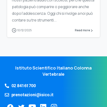
nostri pazienti adulti con scoliosi, perché questa
patologia può comparire o peggiorare anche
dopo l’adolescenza. Oggi chi si rivolge a noi può
contare su tre strumenti...
10/12/2025
Read more
Istituto Scientifico Italiano Colonna
Vertebrale
02 84161700
prenotazioni@isico.it