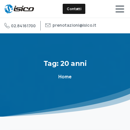
Contatti
prenotazioni@isico.it
02.84161700
Tag:
20
anni
Home