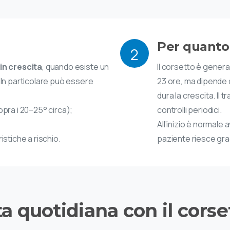
Per quant
2
 in crescita
, quando esiste un
Il corsetto è gener
 In particolare può essere
23 ore, ma dipende
dura la crescita. Il
opra i 20–25° circa);
controlli periodici.
All’inizio è normale 
istiche a rischio.
paziente riesce gra
ta
quotidiana
con
il
corse