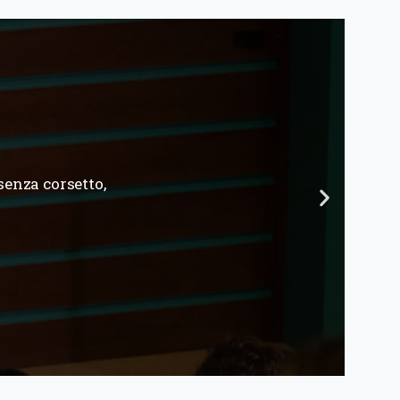
a piccola serie di
ti purtroppo lo