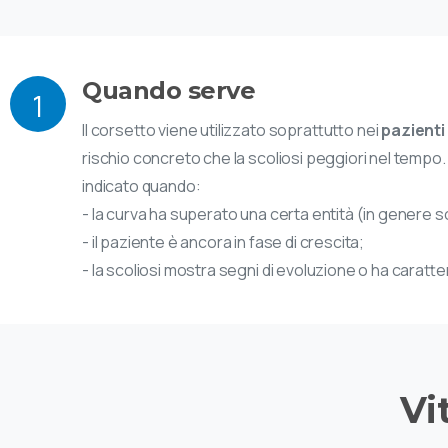
Quando serve
1
Il corsetto viene utilizzato soprattutto nei
pazienti
rischio concreto che la scoliosi peggiori nel tempo.
indicato quando:
- la curva ha superato una certa entità (in genere s
- il paziente è ancora in fase di crescita;
- la scoliosi mostra segni di evoluzione o ha caratter
Vi