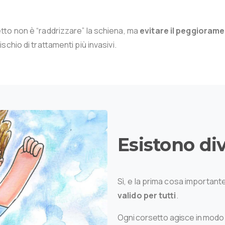
etto non è “raddrizzare” la schiena, ma
evitare il peggiorame
ischio di trattamenti più invasivi.
Esistono
di
Sì, e la prima cosa importan
valido per tutti
.
Ogni corsetto agisce in modo 