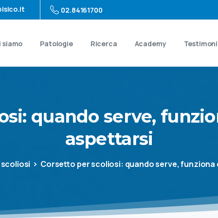
isico.it
02.84161700
i siamo
Patologie
Ricerca
Academy
Testimon
osi:
quando
serve,
funzi
aspettarsi
scoliosi
Corsetto per scoliosi: quando serve, funziona