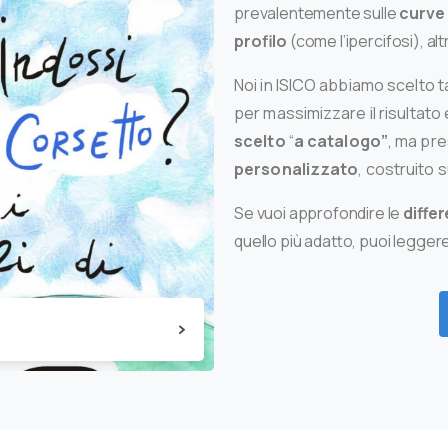
prevalentemente sulle
curve 
profilo
(come l
’
ipercifosi), al
Noi in ISICO abbiamo scelto t
per massimizzare il risultato 
scelto
“
a catalogo”
, ma pre
personalizzato
, costruito 
Se vuoi approfondire le
differ
quello più adatto, puoi leggere