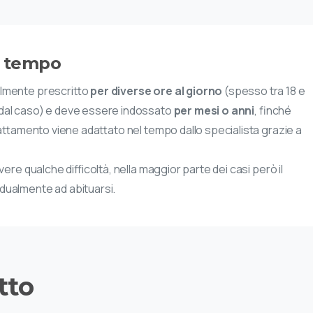
o tempo
almente prescritto
per diverse ore al giorno
(spesso tra 18 e
 dal caso) e deve essere indossato
per mesi o anni
, finché
 trattamento viene adattato nel tempo dallo specialista grazie a
avere qualche difficoltà, nella maggior parte dei casi però il
dualmente ad abituarsi.
tto