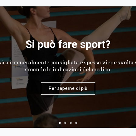
Si può fare il bagno?
are il bagno con indosso il corsetto! Basta rispettare un
facendo attenzione e ricordando che non tutti i corset
permettono.
Per saperne di più