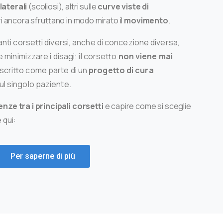
laterali
(scoliosi), altri sulle
curve viste di
tri ancora sfruttano in modo mirato il
movimento
.
anti corsetti diversi, anche di concezione diversa,
e minimizzare i disagi: il corsetto
non viene mai
scritto come parte di un
progetto di cura
sul singolo paziente.
enze tra i principali corsetti
e capire come si sceglie
 qui:
Per saperne di più