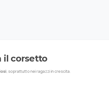
n
il
corsetto
iosi
, soprattutto nei ragazzi in crescita.