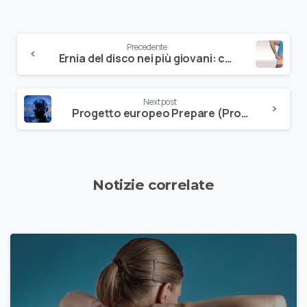
Precedente
Ernia del disco nei più giovani: cos’è e come si può prevenire
Next post
Progetto europeo Prepare (Programma UE Horizon): Isico fra i partecipanti
Notizie correlate