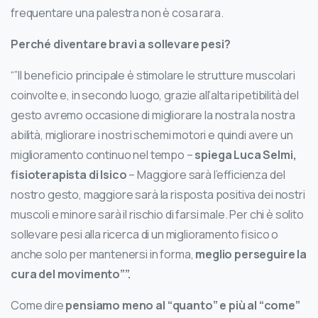
frequentare una palestra non è cosa rara.
Perché diventare bravi a sollevare pesi?
“”Il beneficio principale è stimolare le strutture muscolari
coinvolte e, in secondo luogo, grazie all’alta ripetibilità del
gesto avremo occasione di migliorare la nostra la nostra
abilità, migliorare i nostri schemi motori e quindi avere un
miglioramento continuo nel tempo –
spiega Luca Selmi,
fisioterapista di Isico
– Maggiore sarà l’efficienza del
nostro gesto, maggiore sarà la risposta positiva dei nostri
muscoli e minore sarà il rischio di farsi male. Per chi è solito
sollevare pesi alla ricerca di un miglioramento fisico o
anche solo per mantenersi in forma,
meglio perseguire la
cura del movimento””.
Come dire
pensiamo meno al “quanto” e più al “come”