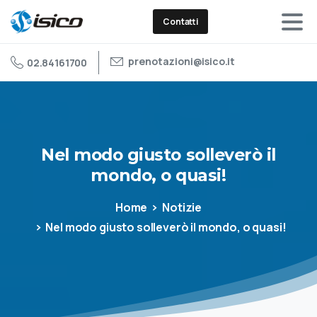
Contatti
prenotazioni@isico.it
02.84161700
Nel
modo
giusto
solleverò
il
mondo,
o
quasi!
Home
Notizie
Nel modo giusto solleverò il mondo, o quasi!