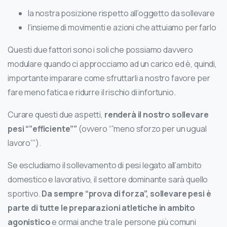
la nostra posizione rispetto all’oggetto da sollevare
l’insieme di movimenti e azioni che attuiamo per farlo
Questi due fattori sono i soli che possiamo davvero
modulare quando ci approcciamo ad un carico ed è, quindi,
importante imparare come sfruttarli a nostro favore per
fare meno fatica e ridurre il rischio di infortunio.
Curare questi due aspetti,
renderà il nostro sollevare
pesi “”efficiente””
(ovvero “”meno sforzo per un ugual
lavoro””).
Se escludiamo il sollevamento di pesi legato all’ambito
domestico e lavorativo, il settore dominante sarà quello
sportivo.
Da sempre “prova di forza”, sollevare pesi è
parte di tutte le preparazioni atletiche in ambito
agonistico
e ormai anche tra le persone più comuni