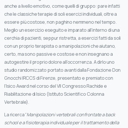
anche a livello emotivo, come quelli di gruppo: pare infatti
che le classiche terapie di soli esercizi individuali, oltre a
essere più costose, non paghino nemmeno nel tempo.
Meglio un esercizio eseguito e imparato all’interno di una
cerchia di pazienti, seppur ristretta, a esercizi fatti da soli
con un proprio terapista o a manipolazioni che aiutano,
certo, ma sono passive e costose e non insegnano a
autogestire il proprio dolore all’occorrenza. A dirlo uno
studio randomizzato portato avanti dalla Fondazione Don
Gnocchi IRCCS di Firenze, presentato e premiato con
l’Isico Award nel corso del VII Congresso Rachide e
Riabilitazione di Isico (Istituto Scientifico Colonna
Vertebrale).
La ricerca “
Manipolazioni vertebrali confrontate a back
school e a fisioterapia individuale per il trattamento della