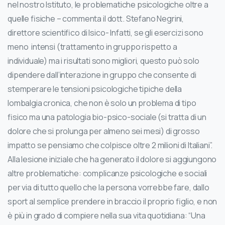
nel nostro Istituto, le problematiche psicologiche oltre a
quelle fisiche – commenta il dott. Stefano Negrini,
direttore scientifico di Isico- Infatti, se gli esercizi sono
meno intensi (trattamento in gruppo rispetto a
individuale) ma i risultati sono migliori, questo può solo
dipendere dall’interazione in gruppo che consente di
stemperare le tensioni psicologiche tipiche della
lombalgia cronica, che non è solo un problema di tipo
fisico ma una patologia bio-psico-sociale (si tratta di un
dolore che si prolunga per almeno sei mesi) di grosso
impatto se pensiamo che colpisce oltre 2 milioni di Italiani”.
Alla lesione iniziale che ha generato il dolore si aggiungono
altre problematiche: complicanze psicologiche e sociali
per via di tutto quello che la persona vorrebbe fare, dallo
sport al semplice prendere in braccio il proprio figlio, e non
è più in grado di compiere nella sua vita quotidiana: “Una