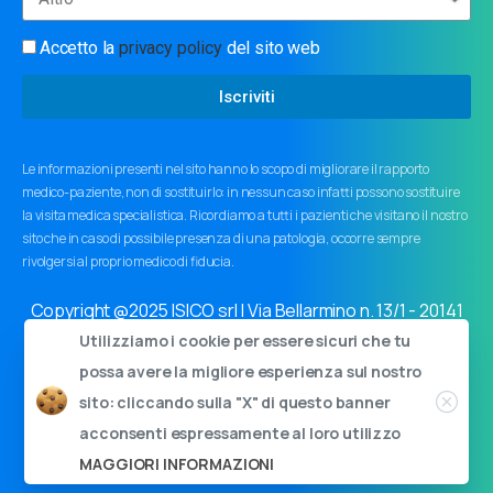
Accetto la
privacy policy
del sito web
Iscriviti
Le informazioni presenti nel sito hanno lo scopo di migliorare il rapporto
medico-paziente, non di sostituirlo: in nessun caso infatti possono sostituire
la visita medica specialistica. Ricordiamo a tutti i pazienti che visitano il nostro
sito che in caso di possibile presenza di una patologia, occorre sempre
rivolgersi al proprio medico di fiducia.
Copyright @2025 ISICO srl | Via Bellarmino n. 13/1 - 20141
Milano | Cap.soc. 11000€ i.v. | C.F. e P.I. 03759440963
Utilizziamo i cookie per essere sicuri che tu
Privacy policy
|
Cookie policy
|
Informativa ai sensi dell'art.
possa avere la migliore esperienza sul nostro
34 GDPR
sito: cliccando sulla "X" di questo banner
acconsenti espressamente al loro utilizzo
MAGGIORI INFORMAZIONI