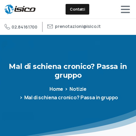
Contatti
prenotazioni@isico.it
02.84161700
Mal
di
schiena
cronico?
Passa
in
gruppo
Home
Notizie
Mal di schiena cronico? Passa in gruppo