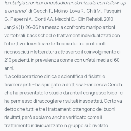
lombalgia cronica: uno studio randomizzato con follow-up
a un anno
“ di Cecchi F., Molino-Lova R., Chiti M., Pasquini
G., Paperini A., Conti AA, Macchi C.- Clin Rehabil. 2010
Jan;24(1):26-36 ha messo a confronto manipolazioni
vertebrali, back school e trattamenti individualizzati con
l’obiettivo di verificare l’efficacia dei tre protocolli
riconosciuti in letteratura attraverso il coinvolgimento di
210 pazienti, in prevalenza donne con un’età media di 60
anni.
“La collaborazione clinica e scientifica di fisiatri e
fisioterapisti – ha spiegato la dott.ssa Francesca Cecchi,
che ha presentato lo studio durante il congresso Isico- ci
ha permesso di raccogliere risultati inaspettati. Ccrto va
detto che tutti e tre i trattamenti ottengono dei buoni
risultati, però abbiamo anche verificato come il
trattamento individualizzato in gruppo si è rivelato