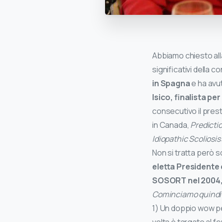
Abbiamo chiesto al
significativi della c
in Spagna
e ha avut
Isico, finalista p
consecutivo il prest
in Canada,
Predictio
Idiopathic Scoliosis
Non si tratta però s
eletta Presidente 
SOSORT nel 2004, 
Cominciamo quindi l’
1) Un doppio wow pe