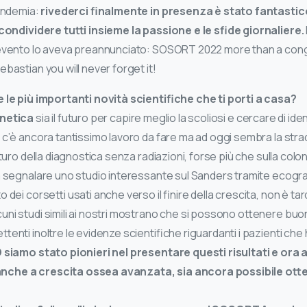
pandemia:
rivederci finalmente in presenza è stato fantasti
 condividere tutti insieme la passione e le sfide giornaliere.
’evento lo aveva preannunciato: SOSORT 2022 more than a con
bastian you will never forget it!
 le più importanti novità scientifiche che ti porti a casa?
enetica
sia il futuro per capire meglio la scoliosi e cercare di iden
c’è ancora tantissimo lavoro da fare ma ad oggi sembra la strada
uturo della diagnostica senza radiazioni, forse più che sulla colon
a segnalare uno studio interessante sul Sanders tramite ecogra
dei corsetti usati anche verso il finire della crescita, non è ta
ni studi simili ai nostri mostrano che si possono ottenere buoni
ttenti inoltre le evidenze scientifiche riguardanti i pazienti che
 siamo stato pionieri nel presentare questi risultati e ora a
che a crescita ossea avanzata, sia ancora possibile ott