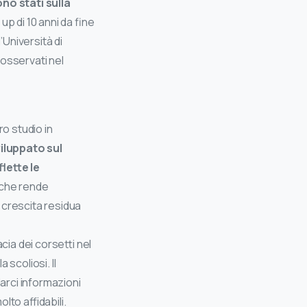
no stati sulla
up di 10 anni da fine
’Università di
 osservati nel
ro studio in
iluppato sul
lette le
 che rende
 crescita residua
acia dei corsetti nel
scoliosi. Il
darci informazioni
to affidabili.