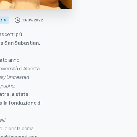
19/05/2022
izie
 aspetti più
 a San Sabastian,
uarto anno
iversità di Alberta,
usly Untreated
ographs.
atra, è stata
alla fondazione di
lli
, e per la prima