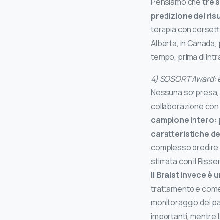
Pensiamo che
tre 
predizione del ris
terapia con corsetto 
Alberta, in Canada, p
tempo, prima di int
4) SOSORT Award: è
Nessuna sorpresa, so
collaborazione con l
campione intero: pr
caratteristiche de
complesso predire c
stimata con il Risser
Il Braist invece è
trattamento e come i
monitoraggio dei paz
importanti, mentre l