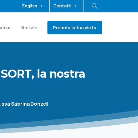
English
Contatti
Prenota la tua visita
ianze
Notizie
SORT,
la
nostra
i
t.ssa Sabrina Donzelli