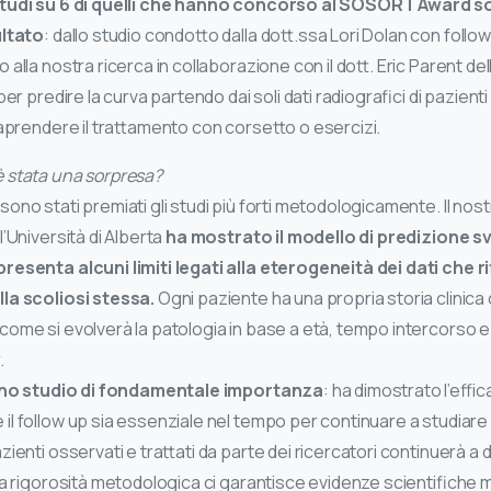
studi su 6 di quelli che hanno concorso al SOSORT Award so
ultato
: dallo studio condotto dalla dott.ssa Lori Dolan con follow 
alla nostra ricerca in collaborazione con il dott. Eric Parent dell
er predire la curva partendo dai soli dati radiografici di pazienti
raprendere il trattamento con corsetto o esercizi.
 stata una sorpresa?
no stati premiati gli studi più forti metodologicamente. Il nost
’Università di Alberta
ha mostrato il modello di predizione sv
esenta alcuni limiti legati alla eterogeneità dei dati che rif
lla scoliosi stessa.
Ogni paziente ha una propria storia clinica
ome si evolverà la patologia in base a età, tempo intercorso e
.
 uno studio di fondamentale importanza
: ha dimostrato l’effic
l follow up sia essenziale nel tempo per continuare a studiare la 
ienti osservati e trattati da parte dei ricercatori continuerà a 
a rigorosità metodologica ci garantisce evidenze scientifiche mol