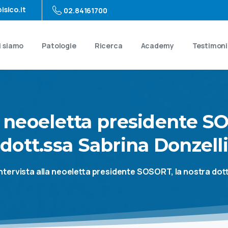
isico.it
02.84161700
i siamo
Patologie
Ricerca
Academy
Testimon
neoeletta
presidente
SO
dott.ssa
Sabrina
Donzell
intervista alla neoeletta presidente SOSORT, la nostra dot