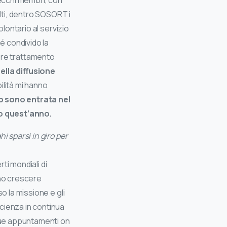
recchi membri, con
olti, dentro SOSORT i
olontario al servizio
é condivido la
iore trattamento
ella diffusione
ilità mi hanno
o sono entrata nel
to quest’anno.
i sparsi in giro per
ti mondiali di
ano crescere
o la missione e gli
cienza in continua
 due appuntamenti on