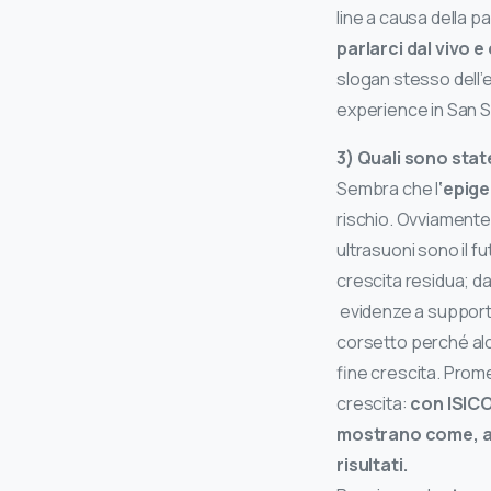
line a causa della 
parlarci dal vivo e
slogan stesso dell
experience in San Se
3) Quali sono state
Sembra che l
‘epig
rischio. Ovviamente 
ultrasuoni sono il f
crescita residua; d
evidenze a supporto 
corsetto perché alcu
fine crescita. Prome
crescita:
con ISICO
mostrano come, an
risultati.