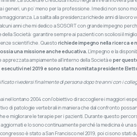
emminile. La società è cresciuta molto negli anni e annovera pa
ra i generi, un po’ meno per la professione. I medici non sono m
a maggioranza. La salita alla presidenza richiede anni di lavoro v
 alcuni anni che mi dedico a SOSORT con grande impegno perch
e della Società: garantire sempre ai pazienti con scoliosi il migl
idenze scientifiche. Questo
richiede impegno nella ricerca e n
ossia una missione anche educativa.
L’impegno e la disponib
 apprezzata ampiamente all’interno della Società e
per quest
i esecutivi nel 2019 e sono stata nomitata presidente Elet
ficato rivedersi finalmente di persona dopo tre anni con i collegh
nel lontano 2004 con l’obiettivo di raccogliere i maggiori esper
tativo di patologie vertebrali in maniera che dal confronto poss
che e migliorare le terapie per i pazienti. Durante questo percors
e aggiornati e lo sono continuamente perché la medicina è una s
o congresso è stato a San Francisco nel 2019, poi ci sono stati