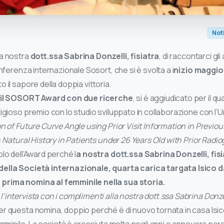
Not
la nostra
dott.ssa Sabrina Donzelli, fisiatra
, di raccontarci gli
onferenza internazionale Sosort, che si è svolta a i
nizio maggio
o il sapore della doppia vittoria.
er il SOSORT Award con due ricerche
, si è aggiudicato per il q
igioso premio con lo studio sviluppato in collaborazione con l’Un
n of Future Curve Angle using Prior Visit Information in Previo
: Natural History in Patients under 26 Years Old with Prior Radi
olo dell’Award perché l
a nostra dott.ssa Sabrina Donzelli, fisi
della Società internazionale, quarta carica targata Isico d
prima nomina al femminile nella sua storia.
intervista con i complimenti alla nostra dott.ssa Sabrina Donze
r questa nomina, doppio perché è di nuovo tornata in casa Isico