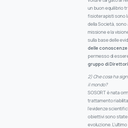
volta è targato al f
un buon equilibrio t
fisioterapisti sono l
della Società, sono
missione e la vision
sulla base delle ev
delle conoscenze 
permesso di essere
gruppo di Direttor
2) Che cosa ha signi
il mondo?
SOSORT è nata ormai 
trattamento riabili
l’evidenze scientifi
obiettivi sono stat
evoluzione. L’ultim