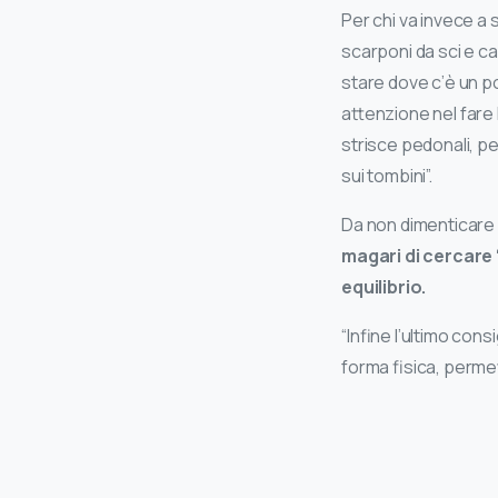
Per chi va invece a
scarponi da sci e c
stare dove c’è un po
attenzione nel fare
strisce pedonali, p
sui tombini”.
Da non dimenticare c
magari di cercare
equilibrio.
“Infine l’ultimo co
forma fisica, permette