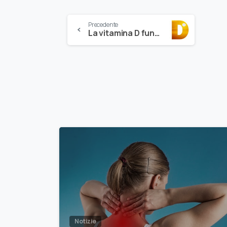
Precedente
La vitamina D funziona contro la scoliosi?
Notizie