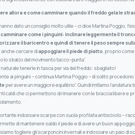
ere allora e come camminare quando il freddo gela le stra
i hanno dato un consiglio molto utile – ci dice Martina Poggio, fis
amminare come i pinguini: inclinare leggermente il tronco
orizzare il baricentro e quindi di tenere il peso sempre sul
 anche cercare di
appoggiare il piede di piatto
, proprio come 
ndo lo sbalzo del movimento tacco-punta”.
è naturale tenerle in tasca per via del freddo: sbagliato!
e ai pinguini – continua Martina Poggio – di solito procedono
te
per avere un maggiore equilibrio”. Quindi imitiamo l’andatura b
i caldi che ci permettono di rimanere con le braccia libere e pro
ivolamento.
 importante indossare scarpe con suola profilata antiscivolo – r
mette di mantenere saldo il piede e di avere un buon appoggio 
ossiamo togliere gli scarponcini invernali e indossare un paio di