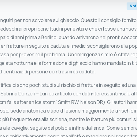
Not
ini per non scivolare sul ghiaccio. Questo il consiglio fornito 
 tedeschi ai propri concittadini per evitare che ci fosse una 
 paio di anni prima a Berlino, quando arrivarono nei pronti soccor
r fratture in seguito a caduta e i medici sconsigliarono alla po
 casa per prevenire il problema. Un’emergenza simile è stata reg
 gelata notturna e la formazione di ghiaccio hanno mandato in til
 di centinaia di persone con traumi da caduta.
ntifica ci sono pochi studi sul rischio di frattura in seguito ad un
Sabrina Donzelli – L’unico articolo con dati interessanti risale a
rom falls after an ice storm” Smith RW, Nelson DR). Gli autori ha
sso, sede anatomica e tipo di lesione maggiormente a rischio in
io più frequente era alla schiena, mentre le fratture più comuni 
alle caviglie, seguite dal polso e infine dall’anca. Come sembr
a era significativamente correlata all'età e maggiore nel sesso fem