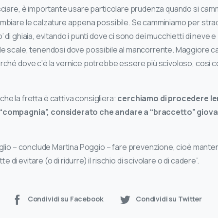
 sciare, è importante usare particolare prudenza quando si camm
ambiare le calzature appena possibile. Se camminiamo per stra
’ di ghiaia, evitando i punti dove ci sono dei mucchietti di neve
 le scale, tenendosi dove possibile al mancorrente. Maggiore c
erché dove c’è la vernice potrebbe essere più scivoloso, così c
he la fretta è cattiva consigliera:
cerchiamo di procedere l
 “compagnia”, considerato che andare a “braccetto” giova 
nsiglio – conclude Martina Poggio – fare prevenzione, cioè mant
 di evitare (o di ridurre) il rischio di scivolare o di cadere”.
Condividi su Facebook
Condividi su Twitter