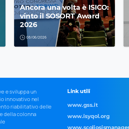
Ancora una volta è ISICO:
vinto il SOSORT Award
2026
08/06/2026
Link
utili
e e sviluppa un
o innovativo nel
www.gss.it
nto riabilitativo delle
e della colonna
www.isyqol.org
le
www.scoliosismanager