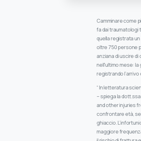
Camminare come pingu
fa dai traumatologi
quella registrata un
oltre 750 persone pe
anziana di uscire di
nell'ultimo mese: la
registrando l’arrivo
“ In letteratura scie
– spiega la dott.ssa 
and other injuries f
confrontare età, se
ghiaccio. L’infortun
maggiore frequenza 
il rischio di frattur