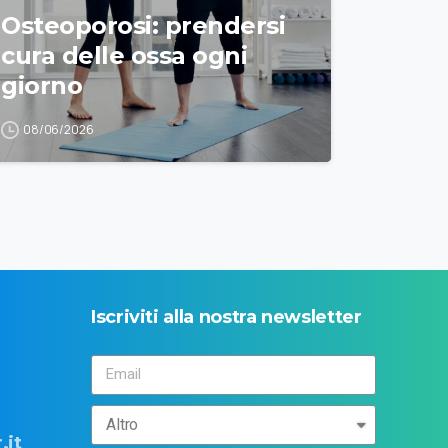
Osteoporosi: prendersi
cura delle ossa ogni
giorno
08/06/2026
Iscriviti
alla
nostra
newsletter
.it