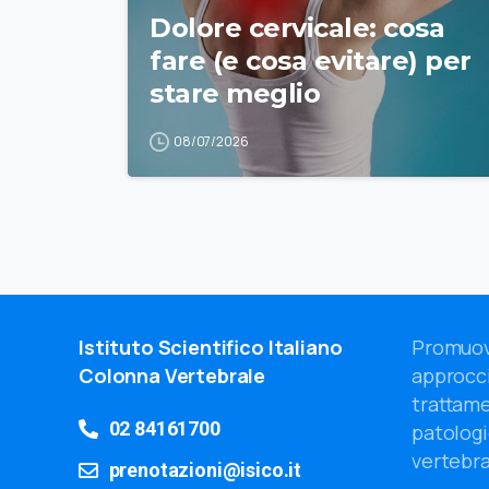
Dolore cervicale: cosa
fare (e cosa evitare) per
stare meglio
08/07/2026
Istituto Scientifico Italiano
Promuov
Colonna Vertebrale
approcci
trattame
02 84161700
patologi
vertebra
prenotazioni@isico.it