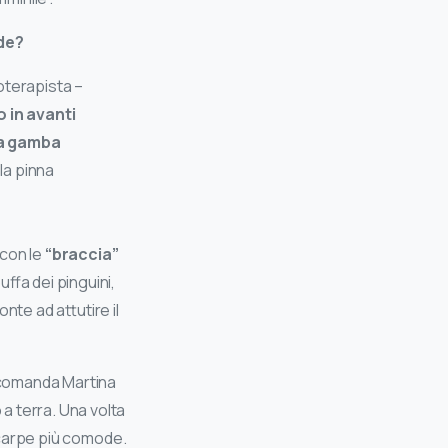
de?
ioterapista –
 in avanti
la gamba
la pinna
 con le
“braccia”
uffa dei pinguini,
nte ad attutire il
accomanda Martina
a terra. Una volta
 scarpe più comode.