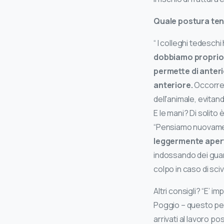
Quale postura ten
“ I colleghi tedesch
dobbiamo proprio c
permette di anteri
anteriore.
Occorre
dell'animale, evita
E le mani? Di solito 
“Pensiamo nuovament
leggermente aper
indossando dei guant
colpo in caso di sc
Altri consigli? “E’
Poggio – questo per
arrivati al lavoro p