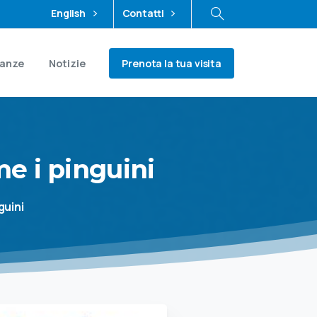
English
Contatti
Prenota la tua visita
ianze
Notizie
me
i
pinguini
guini