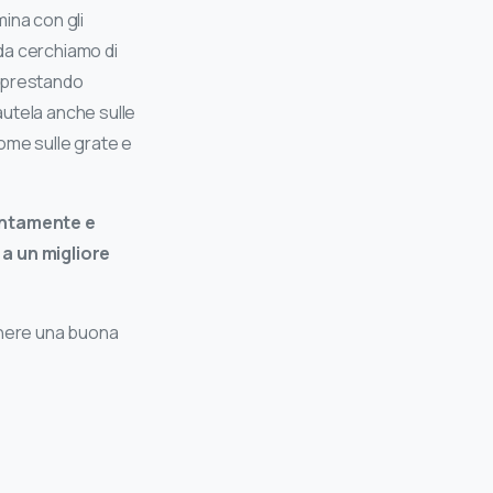
ina con gli
da cerchiamo di
 e prestando
autela anche sulle
ome sulle grate e
entamente e
a un migliore
enere una buona