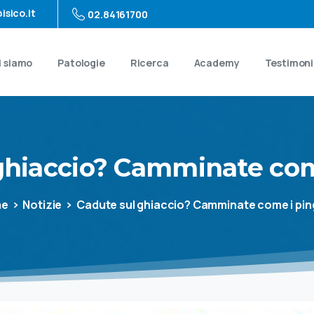
isico.it
02.84161700
i siamo
Patologie
Ricerca
Academy
Testimon
ghiaccio?
Camminate
co
me
Notizie
Cadute sul ghiaccio? Camminate come i pin