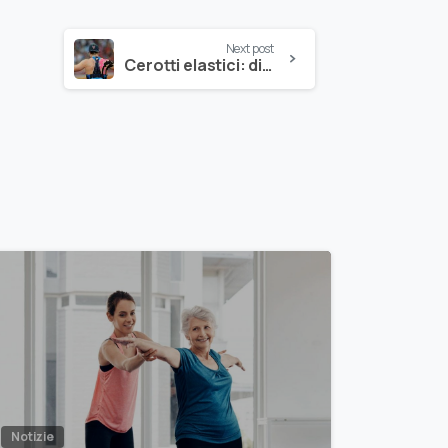
Next post
Cerotti elastici: dieci cose da sapere
Notizie