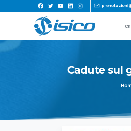
prenotazioni@
Ch
Cadute
sul
Ho