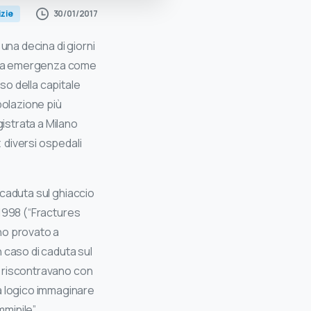
30/01/2017
izie
una decina di giorni
nuova emergenza come
so della capitale
polazione più
istrata a Milano
t diversi ospedali
a caduta sul ghiaccio
l 1998 (“Fractures
nno provato a
 caso di caduta sul
si riscontravano con
a logico immaginare
minile”.