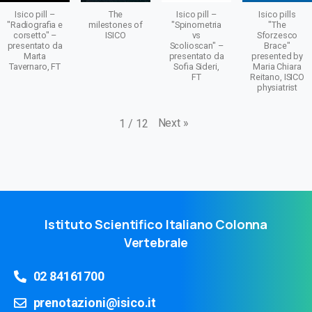
Isico pill –
The
Isico pill –
Isico pills
"Radiografia e
milestones of
"Spinometria
"The
corsetto" –
ISICO
vs
Sforzesco
presentato da
Scolioscan" –
Brace"
Marta
presentato da
presented by
Tavernaro, FT
Sofia Sideri,
Maria Chiara
FT
Reitano, ISICO
physiatrist
Next
»
1
/
12
Istituto Scientifico Italiano Colonna
Vertebrale
02 84161700
prenotazioni@isico.it