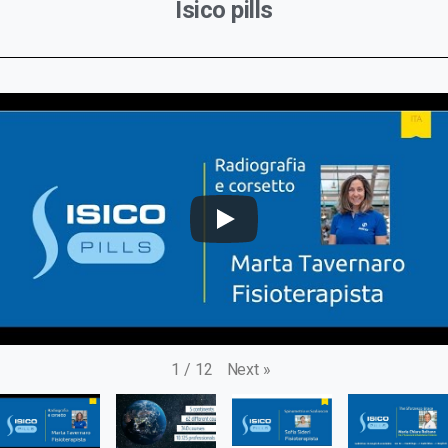
Isico pills
Next
»
1
/
12