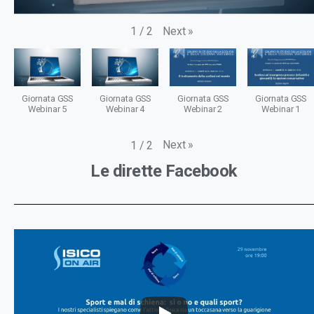
Next
»
1
/
2
Giornata GSS
Giornata GSS
Giornata GSS
Giornata GSS
Webinar 5
Webinar 4
Webinar 2
Webinar 1
Next
»
1
/
2
Le dirette Facebook