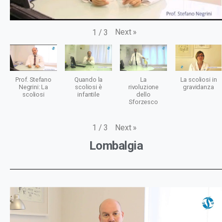
Next
»
1
/
3
Prof. Stefano
Quando la
La
La scoliosi in
Negrini: La
scoliosi è
rivoluzione
gravidanza
scoliosi
infantile
dello
Sforzesco
Next
»
1
/
3
Lombalgia