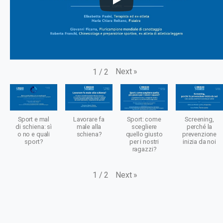
Next
»
1
/
2
Sport e mal
Lavorare fa
Sport: come
Screening,
di schiena: sì
male alla
scegliere
perché la
o no e quali
schiena?
quello giusto
prevenzione
sport?
per i nostri
inizia da noi
ragazzi?
Next
»
1
/
2